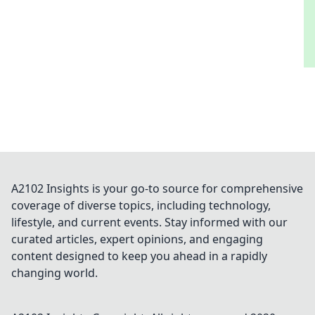
A2102 Insights is your go-to source for comprehensive
coverage of diverse topics, including technology,
lifestyle, and current events. Stay informed with our
curated articles, expert opinions, and engaging
content designed to keep you ahead in a rapidly
changing world.