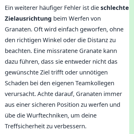
Ein weiterer häufiger Fehler ist die
schlechte
Zielausrichtung
beim Werfen von
Granaten. Oft wird einfach geworfen, ohne
den richtigen Winkel oder die Distanz zu
beachten. Eine missratene Granate kann
dazu führen, dass sie entweder nicht das
gewünschte Ziel trifft oder unnötigen
Schaden bei den eigenen Teamkollegen
verursacht. Achte darauf, Granaten immer
aus einer sicheren Position zu werfen und
übe die Wurftechniken, um deine
Treffsicherheit zu verbessern.