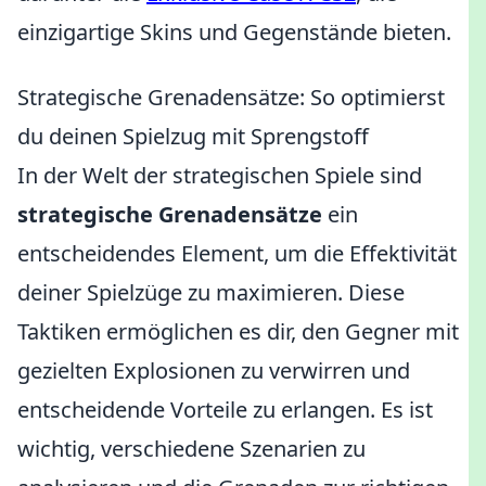
einzigartige Skins und Gegenstände bieten.
Strategische Grenadensätze: So optimierst
du deinen Spielzug mit Sprengstoff
In der Welt der strategischen Spiele sind
strategische Grenadensätze
ein
entscheidendes Element, um die Effektivität
deiner Spielzüge zu maximieren. Diese
Taktiken ermöglichen es dir, den Gegner mit
gezielten Explosionen zu verwirren und
entscheidende Vorteile zu erlangen. Es ist
wichtig, verschiedene Szenarien zu