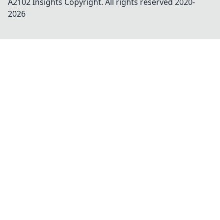
A2102 Insights
Copyright. All rights reserved 2020-
2026