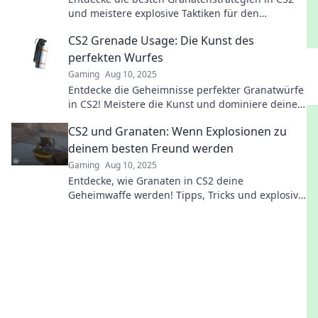
und meistere explosive Taktiken für den
ultimativen Sieg im Spiel!
CS2 Grenade Usage: Die Kunst des
perfekten Wurfes
Gaming
Aug 10, 2025
Entdecke die Geheimnisse perfekter Granatwürfe
in CS2! Meistere die Kunst und dominiere deine
Gegner mit unseren ultimativen Tipps und Tricks.
CS2 und Granaten: Wenn Explosionen zu
deinem besten Freund werden
Gaming
Aug 10, 2025
Entdecke, wie Granaten in CS2 deine
Geheimwaffe werden! Tipps, Tricks und explosive
Strategien für den ultimativen Gameplay-Spaß!