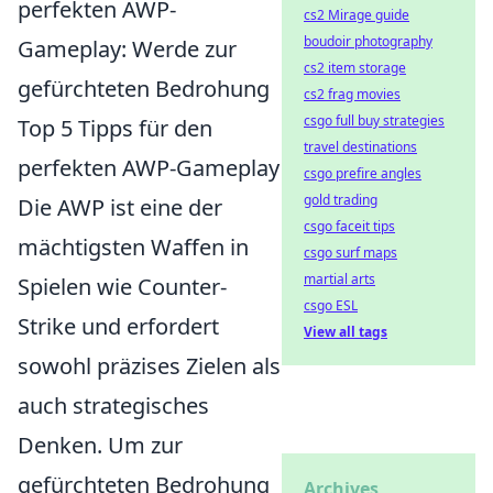
perfekten AWP-
cs2 Mirage guide
boudoir photography
Gameplay: Werde zur
cs2 item storage
gefürchteten Bedrohung
cs2 frag movies
csgo full buy strategies
Top 5 Tipps für den
travel destinations
perfekten AWP-Gameplay
csgo prefire angles
gold trading
Die AWP ist eine der
csgo faceit tips
mächtigsten Waffen in
csgo surf maps
martial arts
Spielen wie Counter-
csgo ESL
Strike und erfordert
View all tags
sowohl präzises Zielen als
auch strategisches
Denken. Um zur
gefürchteten Bedrohung
Archives