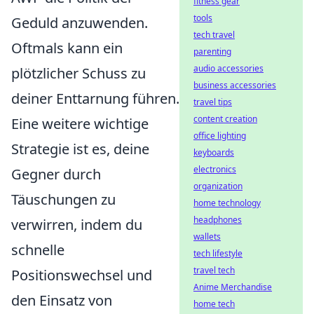
fitness gear
tools
Geduld anzuwenden.
tech travel
Oftmals kann ein
parenting
audio accessories
plötzlicher Schuss zu
business accessories
deiner Enttarnung führen.
travel tips
content creation
Eine weitere wichtige
office lighting
Strategie ist es, deine
keyboards
electronics
Gegner durch
organization
Täuschungen zu
home technology
headphones
verwirren, indem du
wallets
schnelle
tech lifestyle
travel tech
Positionswechsel und
Anime Merchandise
den Einsatz von
home tech