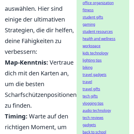
office organization
auswählen. Hier sind
fitness
student gifts
einige der ultimativen
gaming
Strategien, die dir helfen,
student resources
health and wellness
deine Fähigkeiten zu
workspace
verbessern:
kids technology
lighting tips
Map-Kenntnis:
Vertraue
biking
dich mit den Karten an,
travel gadgets
travel
um die besten
travel gifts
Scharfschützenpositionen
tech gifts
vlogging tips
zu finden.
audio technology
Timing:
Warte auf den
tech reviews
gadgets
richtigen Moment, um
back to school