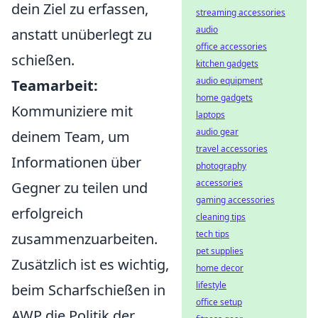
dein Ziel zu erfassen,
streaming accessories
audio
anstatt unüberlegt zu
office accessories
schießen.
kitchen gadgets
audio equipment
Teamarbeit:
home gadgets
Kommuniziere mit
laptops
audio gear
deinem Team, um
travel accessories
Informationen über
photography
accessories
Gegner zu teilen und
gaming accessories
erfolgreich
cleaning tips
tech tips
zusammenzuarbeiten.
pet supplies
Zusätzlich ist es wichtig,
home decor
lifestyle
beim Scharfschießen in
office setup
AWP die Politik der