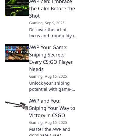
AWP Zen: Embrace
elevate your game in
CSGO and dominate
the Calm Before the
the competition like a
Shot
pro.
Gaming
Sep 9, 2025
Discover the art of
focus and tranquility in
AWP Zen. Unleash your
AWP Your Game:
potential and thrive
under pressure—
Sniping Secrets
embrace the calm
Every CS:GO Player
before every shot!
Needs
Gaming
Aug 16, 2025
Unlock your sniping
potential with game-
changing tips and
AWP and You:
secrets every CS:GO
player must know to
Sniping Your Way to
dominate the
Victory in CSGO
battlefield!
Gaming
Aug 16, 2025
Master the AWP and
dominate CSGO