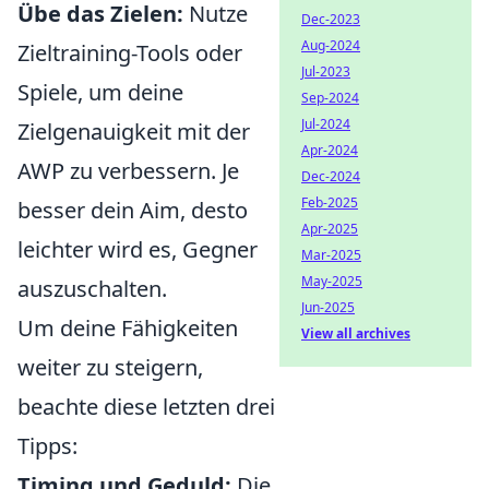
Übe das Zielen:
Nutze
Dec-2023
Aug-2024
Zieltraining-Tools oder
Jul-2023
Spiele, um deine
Sep-2024
Jul-2024
Zielgenauigkeit mit der
Apr-2024
AWP zu verbessern. Je
Dec-2024
Feb-2025
besser dein Aim, desto
Apr-2025
leichter wird es, Gegner
Mar-2025
May-2025
auszuschalten.
Jun-2025
Um deine Fähigkeiten
View all archives
weiter zu steigern,
beachte diese letzten drei
Tipps:
Timing und Geduld:
Die