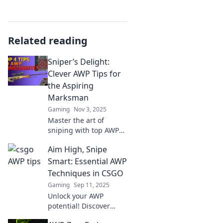
Related reading
Sniper’s Delight:
Clever AWP Tips for
the Aspiring
Marksman
Gaming
Nov 3, 2025
Master the art of
sniping with top AWP
strategies! Unlock
Aim High, Snipe
expert tips and elevate
your game to become
Smart: Essential AWP
the ultimate
Techniques in CSGO
marksman.
Gaming
Sep 11, 2025
Unlock your AWP
potential! Discover
essential techniques to