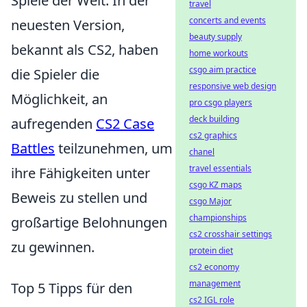
Spiele der Welt. In der
travel
concerts and events
neuesten Version,
beauty supply
bekannt als CS2, haben
home workouts
csgo aim practice
die Spieler die
responsive web design
Möglichkeit, an
pro csgo players
deck building
aufregenden
CS2 Case
cs2 graphics
Battles
teilzunehmen, um
chanel
travel essentials
ihre Fähigkeiten unter
csgo KZ maps
Beweis zu stellen und
csgo Major
championships
großartige Belohnungen
cs2 crosshair settings
zu gewinnen.
protein diet
cs2 economy
management
Top 5 Tipps für den
cs2 IGL role