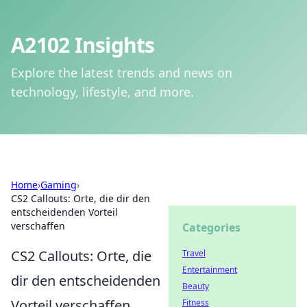
A2102 Insights
Explore the latest trends and news on
technology, lifestyle, and more.
Home
›
Gaming
›
CS2 Callouts: Orte, die dir den
entscheidenden Vorteil
verschaffen
Categories
CS2 Callouts: Orte, die
Travel
Entertainment
dir den entscheidenden
Beauty
Vorteil verschaffen
Fitness