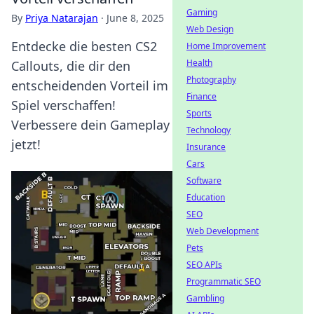
Gaming
By
Priya Natarajan
·
June 8, 2025
Web Design
Entdecke die besten CS2
Home Improvement
Health
Callouts, die dir den
Photography
entscheidenden Vorteil im
Finance
Spiel verschaffen!
Sports
Verbessere dein Gameplay
Technology
jetzt!
Insurance
Cars
Software
Education
SEO
Web Development
Pets
SEO APIs
Programmatic SEO
Gambling