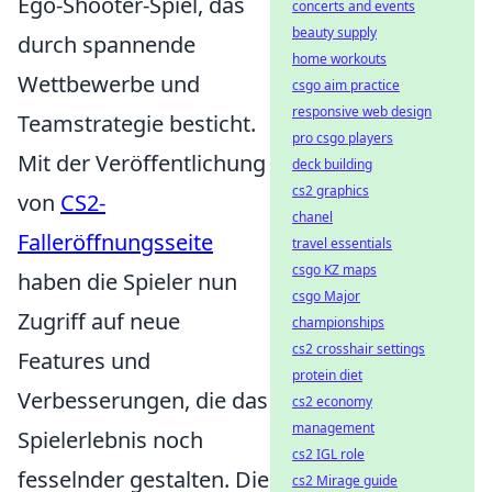
Ego-Shooter-Spiel, das
concerts and events
beauty supply
durch spannende
home workouts
Wettbewerbe und
csgo aim practice
responsive web design
Teamstrategie besticht.
pro csgo players
Mit der Veröffentlichung
deck building
cs2 graphics
von
CS2-
chanel
Falleröffnungsseite
travel essentials
csgo KZ maps
haben die Spieler nun
csgo Major
Zugriff auf neue
championships
cs2 crosshair settings
Features und
protein diet
Verbesserungen, die das
cs2 economy
management
Spielerlebnis noch
cs2 IGL role
fesselnder gestalten. Die
cs2 Mirage guide