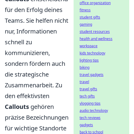
office organization
für den Erfolg deines
fitness
student gifts
Teams. Sie helfen nicht
gaming
nur, Informationen
student resources
health and wellness
schnell zu
workspace
kommunizieren,
kids technology
lighting tips
sondern fördern auch
biking
die strategische
travel gadgets
travel
Zusammenarbeit. Zu
travel gifts
den effektivsten
tech gifts
vlogging tips
Callouts
gehören
audio technology
präzise Bezeichnungen
tech reviews
gadgets
für wichtige Standorte
back to school