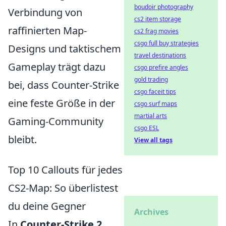
boudoir photography
Verbindung von
cs2 item storage
raffinierten Map-
cs2 frag movies
csgo full buy strategies
Designs und taktischem
travel destinations
Gameplay trägt dazu
csgo prefire angles
gold trading
bei, dass Counter-Strike
csgo faceit tips
eine feste Größe in der
csgo surf maps
martial arts
Gaming-Community
csgo ESL
bleibt.
View all tags
Top 10 Callouts für jedes
CS2-Map: So überlistest
du deine Gegner
Archives
In
Counter-Strike 2