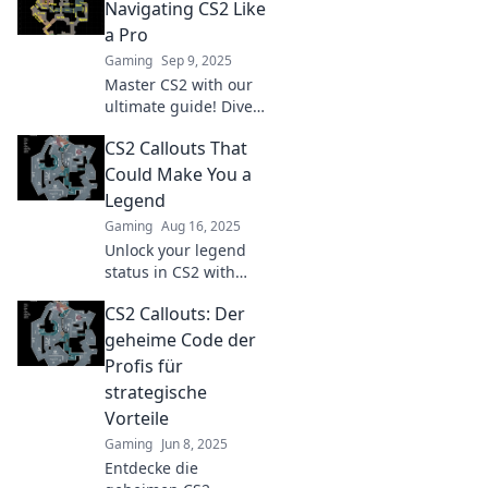
dominate every match
Navigating CS2 Like
with our ultimate
a Pro
guide.
Gaming
Sep 9, 2025
Master CS2 with our
ultimate guide! Dive
into strategies, tips,
CS2 Callouts That
and tricks that will
elevate your
Could Make You a
gameplay to pro
Legend
status. Don’t miss out!
Gaming
Aug 16, 2025
Unlock your legend
status in CS2 with
these game-changing
CS2 Callouts: Der
callouts! Master the
map and dominate
geheime Code der
your matches like
Profis für
never before!
strategische
Vorteile
Gaming
Jun 8, 2025
Entdecke die