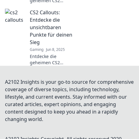
geheimen CS2
Callouts der Profis
CS2 Callouts:
und erlange
strategische Vorteile
Entdecke die
im Spiel! Verpasse
unsichtbaren
nicht diese
Punkte für deinen
entscheidenden
Sieg
Tipps!
Gaming
Jun 8, 2025
Entdecke die
geheimen CS2
Callouts, die deinen
Sieg sichern! Werde
besser, besiege deine
A2102 Insights is your go-to source for comprehensive
Gegner und
coverage of diverse topics, including technology,
dominiere das Spiel!
lifestyle, and current events. Stay informed with our
curated articles, expert opinions, and engaging
content designed to keep you ahead in a rapidly
changing world.
A2102 Insights
Copyright. All rights reserved 2020-