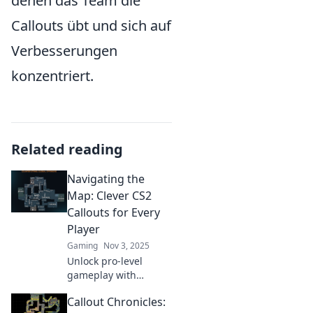
denen das Team die
Callouts übt und sich auf
Verbesserungen
konzentriert.
Related reading
Navigating the
Map: Clever CS2
Callouts for Every
Player
Gaming
Nov 3, 2025
Unlock pro-level
gameplay with
essential CS2 callouts!
Callout Chronicles:
Elevate your skills and