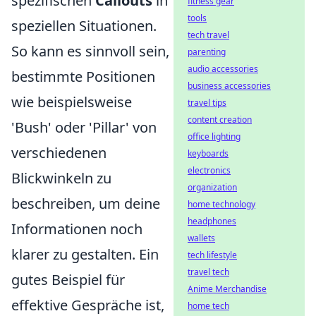
spezifischen
Callouts
in
fitness gear
tools
speziellen Situationen.
tech travel
So kann es sinnvoll sein,
parenting
audio accessories
bestimmte Positionen
business accessories
wie beispielsweise
travel tips
content creation
'Bush' oder 'Pillar' von
office lighting
verschiedenen
keyboards
electronics
Blickwinkeln zu
organization
beschreiben, um deine
home technology
headphones
Informationen noch
wallets
klarer zu gestalten. Ein
tech lifestyle
travel tech
gutes Beispiel für
Anime Merchandise
effektive Gespräche ist,
home tech