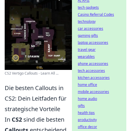
AI APIs
tech gadgets
Casino Referral Codes
technology
car accessories
gaming gifts
laptop accessories
travel gear
wearables
phone accessories
tech accessories
CS2 Vertigo Callouts - Learn All ...
kitchen accessories
home office
Die besten Callouts in
mobile accessories
CS2: Dein Leitfaden für
home audio
gifts
strategische Vorteile
health tips
In
CS2
sind die besten
productivity
office decor
Callouts
entscheidend