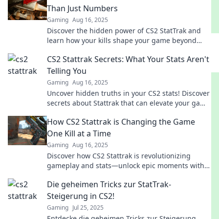
Than Just Numbers
Gaming
Aug 16, 2025
Discover the hidden power of CS2 StatTrak and
learn how your kills shape your game beyond
mere numbers! Uncover the secrets now!
CS2 Stattrak Secrets: What Your Stats Aren't
Telling You
Gaming
Aug 16, 2025
Uncover hidden truths in your CS2 stats! Discover
secrets about Stattrak that can elevate your game
and strategy. Click to learn more!
How CS2 Stattrak is Changing the Game
One Kill at a Time
Gaming
Aug 16, 2025
Discover how CS2 Stattrak is revolutionizing
gameplay and stats—unlock epic moments with
every kill! Don't miss out!
Die geheimen Tricks zur StatTrak-
Steigerung in CS2!
Gaming
Jul 25, 2025
Entdecke die geheimen Tricks zur Steigerung