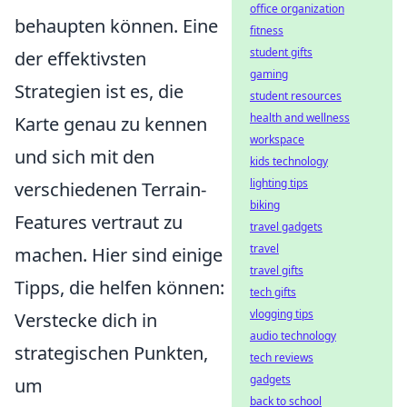
office organization
behaupten können. Eine
fitness
student gifts
der effektivsten
gaming
Strategien ist es, die
student resources
health and wellness
Karte genau zu kennen
workspace
und sich mit den
kids technology
lighting tips
verschiedenen Terrain-
biking
Features vertraut zu
travel gadgets
travel
machen. Hier sind einige
travel gifts
Tipps, die helfen können:
tech gifts
vlogging tips
Verstecke dich in
audio technology
strategischen Punkten,
tech reviews
gadgets
um
back to school