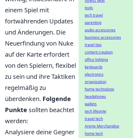
fitness gear
tools
einem Spiel mit
tech travel
fortwährenden Updates
parenting
audio accessories
und Änderungen. Die
business accessories
Neuerfindung von Nuke
travel tips
content creation
auf der Karte erfordert
office lighting
von den Spielern, flexibel
keyboards
electronics
zu sein und ihre Taktiken
organization
regelmäßig zu
home technology
headphones
überdenken.
Folgende
wallets
Punkte
sollten beachtet
tech lifestyle
travel tech
werden:
Anime Merchandise
Analysiere deine Gegner
home tech