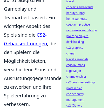
auf strategischem
travel
concerts and events
Gameplay und
beauty supply
Teamarbeit basiert. Ein
home workouts
csgo aim practice
wichtiger Aspekt des
responsive web design
Spiels sind die
CS2-
pro csgo players
deck building
Gehäuseöffnungen
, die
cs2 graphics
den Spielern die
chanel
travel essentials
Möglichkeit bieten,
csgo KZ maps
verschiedene Skins und
csgo Major
championships
Ausrüstungsgegenstände
cs2 crosshair settings
zu erwerben und ihre
protein diet
cs2 economy
Spieleerfahrung zu
management
verbessern.
cs2 IGL role