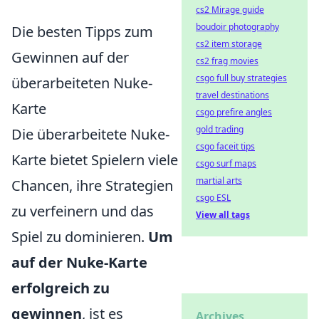
cs2 Mirage guide
boudoir photography
Die besten Tipps zum
cs2 item storage
Gewinnen auf der
cs2 frag movies
csgo full buy strategies
überarbeiteten Nuke-
travel destinations
Karte
csgo prefire angles
gold trading
Die überarbeitete Nuke-
csgo faceit tips
Karte bietet Spielern viele
csgo surf maps
martial arts
Chancen, ihre Strategien
csgo ESL
zu verfeinern und das
View all tags
Spiel zu dominieren.
Um
auf der Nuke-Karte
erfolgreich zu
gewinnen
, ist es
Archives