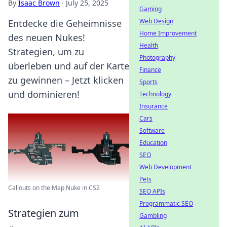
By
Isaac Brown
·
July 25, 2025
Gaming
Web Design
Entdecke die Geheimnisse
Home Improvement
des neuen Nukes!
Health
Strategien, um zu
Photography
überleben und auf der Karte
Finance
zu gewinnen – Jetzt klicken
Sports
und dominieren!
Technology
Insurance
Cars
Software
Education
SEO
Web Development
Pets
Callouts on the Map Nuke in CS2
SEO APIs
Programmatic SEO
Strategien zum
Gambling