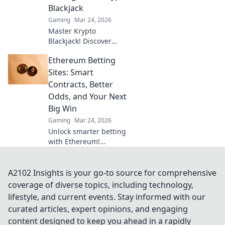
gambling.
Blackjack
Gaming
Mar 24, 2026
Master Krypto
Blackjack! Discover
proven strategies,
Ethereum Betting
boost your wins, and
play smarter. Click to
Sites: Smart
go beyond the bets.
Contracts, Better
Odds, and Your Next
Big Win
Gaming
Mar 24, 2026
Unlock smarter betting
with Ethereum!
Discover sites using
smart contracts for
better odds and your
A2102 Insights is your go-to source for comprehensive
next big win.
coverage of diverse topics, including technology,
lifestyle, and current events. Stay informed with our
curated articles, expert opinions, and engaging
content designed to keep you ahead in a rapidly