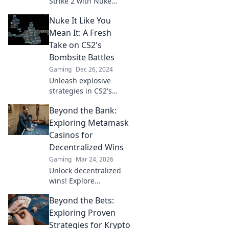
Strike 2 with Nuke
Sense! Unlock pro
Nuke It Like You
strategies, tips, and
tricks to elevate your
Mean It: A Fresh
gameplay and conquer
Take on CS2's
the competition!
Bombsite Battles
Gaming
Dec 26, 2024
Unleash explosive
strategies in CS2's
bombsite battles!
Beyond the Bank:
Discover fresh tips to
dominate your matches
Exploring Metamask
and nuke the
Casinos for
competition!
Decentralized Wins
Gaming
Mar 24, 2026
Unlock decentralized
wins! Explore
MetaMask casinos for
Beyond the Bets:
crypto gaming, big
bonuses & secure play.
Exploring Proven
Your guide to Web3
Strategies for Krypto