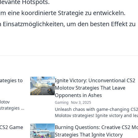
relevante Hotspots.
 eine koordinierte Strategie zu entwickeln.
 Einsatzmöglichkeiten, um den besten Effekt zu
ategies to
Ignite Victory: Unconventional CS2
Molotov Strategies That Leave
Opponents in Ashes
lotov
Gaming
Nov 3, 2025
trategies to
Unleash chaos with game-changing CS
e the
Molotov strategies! Ignite victory and le
your opponents in ashes. Discover your 
 CS2 Game
Burning Questions: Creative CS2 M
weapon now!
Strategies That Ignite Victory