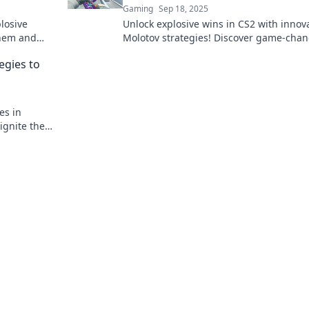
Gaming
Sep 18, 2025
losive
Unlock explosive wins in CS2 with innov
yhem and
Molotov strategies! Discover game-cha
ng new
tips that will transform your gameplay t
egies to
es in
ignite the
onents like