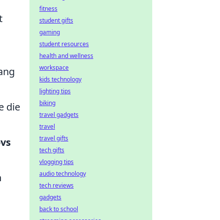
fitness
t
student gifts
gaming
student resources
health and wellness
workspace
ang
kids technology
lighting tips
biking
e die
travel gadgets
travel
travel gifts
vs
tech gifts
vlogging tips
audio technology
n
tech reviews
gadgets
back to school