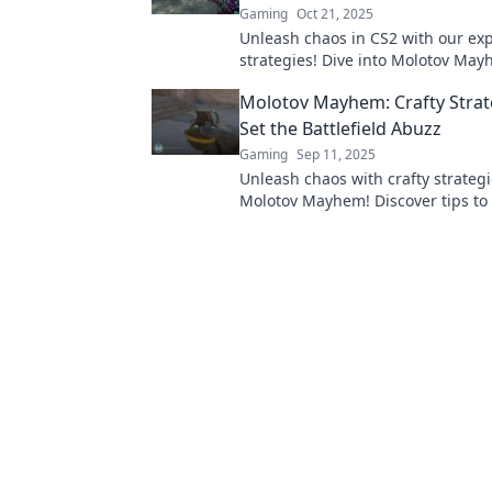
Gaming
Oct 21, 2025
Unleash chaos in CS2 with our exp
strategies! Dive into Molotov Ma
elevate your gameplay to scorchi
Molotov Mayhem: Crafty Strat
heights!
Set the Battlefield Abuzz
Gaming
Sep 11, 2025
Unleash chaos with crafty strategi
Molotov Mayhem! Discover tips to 
battlefield and dominate your opp
never before!