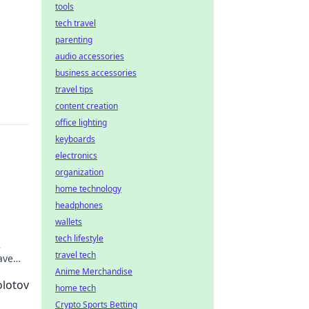
tools
tech travel
parenting
audio accessories
business accessories
travel tips
content creation
office lighting
keyboards
electronics
organization
home technology
headphones
wallets
tech lifestyle
2
travel tech
ave
secret
Anime Merchandise
olotov
home tech
Crypto Sports Betting