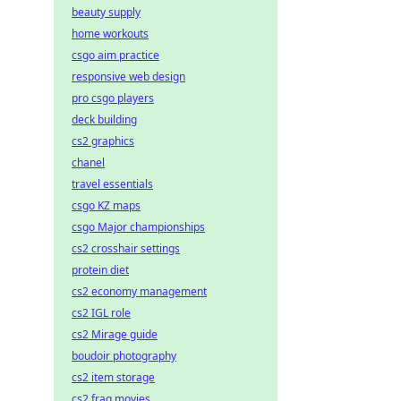
beauty supply
home workouts
csgo aim practice
responsive web design
pro csgo players
deck building
cs2 graphics
chanel
travel essentials
csgo KZ maps
csgo Major championships
cs2 crosshair settings
protein diet
cs2 economy management
cs2 IGL role
cs2 Mirage guide
boudoir photography
cs2 item storage
cs2 frag movies