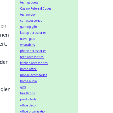
tech gadgets
Casino Referral Codes
technology
car accessories
den.
gaming gifts
laptop accessories
enen
travel gear
rt.
wearables
phone accessories
tech accessories
 der
kitchen accessories
home office
mobile accessories
home audio
gifts
egien
health tips
productivity
office decor
office organization