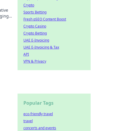
Crypto
ative
Sports Betting
nging
Fresh pSEO Content Boost
oday!
Crypto Casino
Crypto Betting
UAE E-Invoicing
UAE E-Invoicing & Tax
API
VPN & Privacy
Popular Tags
eco-friendly travel
travel
concerts and events