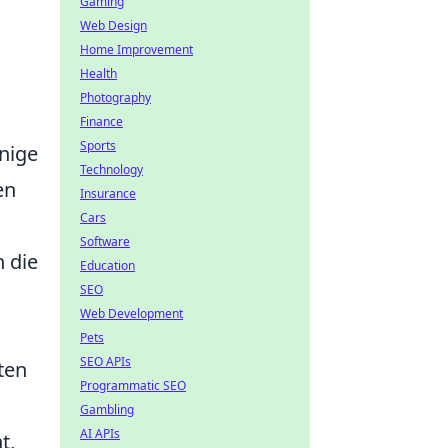
Gaming
Web Design
Home Improvement
Health
Photography
Finance
Sports
inige
Technology
en
Insurance
Cars
Software
n die
Education
SEO
Web Development
Pets
SEO APIs
ten
Programmatic SEO
Gambling
AI APIs
t,