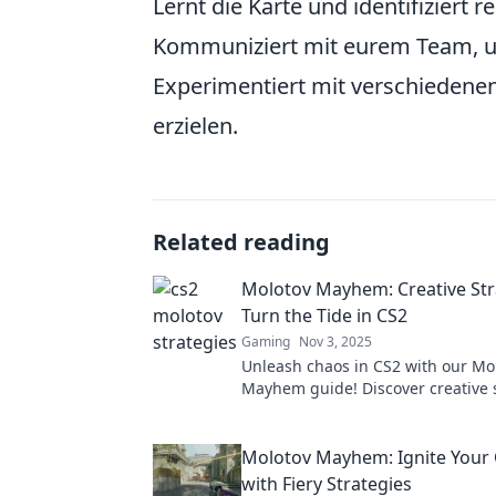
Lernt die Karte und identifiziert 
Kommuniziert mit eurem Team, um
Experimentiert mit verschiedenen
erzielen.
Related reading
Molotov Mayhem: Creative Str
Turn the Tide in CS2
Gaming
Nov 3, 2025
Unleash chaos in CS2 with our Mo
Mayhem guide! Discover creative s
gain the upper hand and dominat
battlefield.
Molotov Mayhem: Ignite Your
with Fiery Strategies