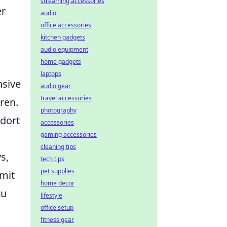
streaming accessories
er
audio
office accessories
kitchen gadgets
audio equipment
home gadgets
laptops
nsive
audio gear
travel accessories
ren.
photography
 dort
accessories
gaming accessories
cleaning tips
s,
tech tips
pet supplies
 mit
home decor
zu
lifestyle
office setup
fitness gear