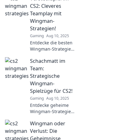
CS2: Cleveres
Teamplay mit
Wingman-
Strategien!
Gaming
Aug 10, 2025
Entdecke die besten
Wingman-Strategien
für Versteckspiel in
Schachmatt im
CS2! Werde zum
Meister des
Team:
Teamplays und
Strategische
überliste deine
Wingman-
Gegner!
Spielzüge für CS2!
Gaming
Aug 10, 2025
Entdecke geheime
Wingman-Strategien
für CS2! Schachmatt
Wingman oder
im Team – hol dir die
besten Tipps für den
Verlust: Die
Sieg!
Geheimnisse