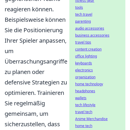
fitness gear
tools
reagieren können.
tech travel
Beispielsweise können
parenting
audio accessories
Sie die Positionierung
business accessories
Ihrer Spieler anpassen,
travel tips
content creation
um
office lighting
Überraschungsangriffe
keyboards
electronics
zu planen oder
organization
defensive Strategien zu
home technology
headphones
optimieren. Trainieren
wallets
Sie regelmäßig
tech lifestyle
travel tech
gemeinsam, um
Anime Merchandise
sicherzustellen, dass
home tech