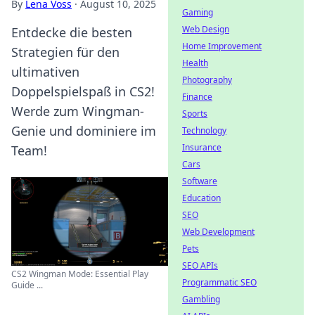
By
Lena Voss
·
August 10, 2025
Gaming
Web Design
Entdecke die besten
Home Improvement
Strategien für den
Health
ultimativen
Photography
Doppelspielspaß in CS2!
Finance
Werde zum Wingman-
Sports
Genie und dominiere im
Technology
Insurance
Team!
Cars
Software
Education
SEO
Web Development
Pets
SEO APIs
CS2 Wingman Mode: Essential Play
Programmatic SEO
Guide ...
Gambling