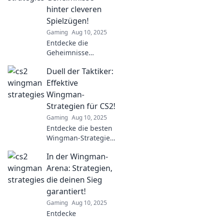
hinter cleveren
Spielzügen!
Gaming
Aug 10, 2025
Entdecke die
Geheimnisse
cleverer Spielzüge!
Duell der Taktiker:
Wingman oder
Verlust: Lerne, wie
Effektive
du im Spiel immer
Wingman-
die Oberhand
Strategien für CS2!
behältst!
Gaming
Aug 10, 2025
Entdecke die besten
Wingman-Strategien
für CS2 und
In der Wingman-
dominiere im Duell
der Taktiker! Werde
Arena: Strategien,
zum Meister deines
die deinen Sieg
Spiels!
garantiert!
Gaming
Aug 10, 2025
Entdecke