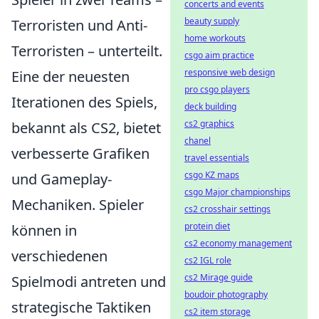
concerts and events
beauty supply
Terroristen und Anti-
home workouts
Terroristen – unterteilt.
csgo aim practice
responsive web design
Eine der neuesten
pro csgo players
Iterationen des Spiels,
deck building
cs2 graphics
bekannt als CS2, bietet
chanel
verbesserte Grafiken
travel essentials
csgo KZ maps
und Gameplay-
csgo Major championships
Mechaniken. Spieler
cs2 crosshair settings
protein diet
können in
cs2 economy management
verschiedenen
cs2 IGL role
cs2 Mirage guide
Spielmodi antreten und
boudoir photography
strategische Taktiken
cs2 item storage