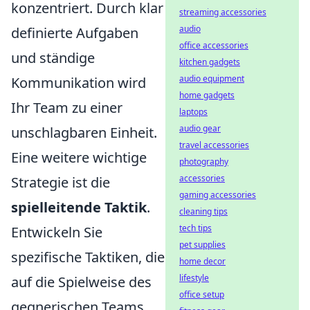
konzentriert. Durch klar
streaming accessories
audio
definierte Aufgaben
office accessories
und ständige
kitchen gadgets
audio equipment
Kommunikation wird
home gadgets
Ihr Team zu einer
laptops
audio gear
unschlagbaren Einheit.
travel accessories
Eine weitere wichtige
photography
accessories
Strategie ist die
gaming accessories
spielleitende Taktik
.
cleaning tips
tech tips
Entwickeln Sie
pet supplies
spezifische Taktiken, die
home decor
lifestyle
auf die Spielweise des
office setup
gegnerischen Teams