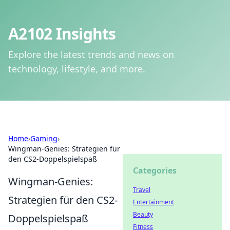
A2102 Insights
Explore the latest trends and news on
technology, lifestyle, and more.
Home
›
Gaming
›
Wingman-Genies: Strategien für
den CS2-Doppelspielspaß
Categories
Wingman-Genies:
Travel
Strategien für den CS2-
Entertainment
Beauty
Doppelspielspaß
Fitness