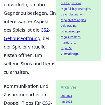
cs2 frag movies
entwickeln, um ihre
csgo full buy strategies
Gegner zu besiegen. Ein
travel destinations
csgo prefire angles
interessanter Aspekt
gold trading
des Spiels ist die
CS2-
csgo faceit tips
csgo surf maps
Gehäuseöffnung
, bei
martial arts
der Spieler virtuelle
csgo ESL
View all tags
Kisten öffnen, um
seltene Skins und Items
zu erhalten.
Kommunikation und
Archives
Zusammenarbeit im
Jan-2024
Jan-2023
Doppel: Tipps für CS2-