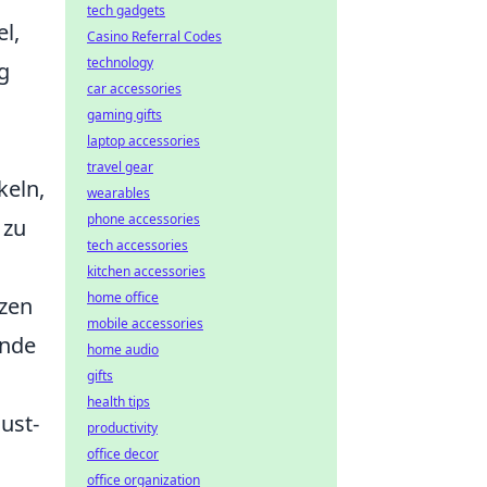
tech gadgets
el,
Casino Referral Codes
technology
g
car accessories
gaming gifts
laptop accessories
travel gear
keln,
wearables
phone accessories
 zu
tech accessories
kitchen accessories
home office
nzen
mobile accessories
ende
home audio
gifts
health tips
ust-
productivity
office decor
office organization