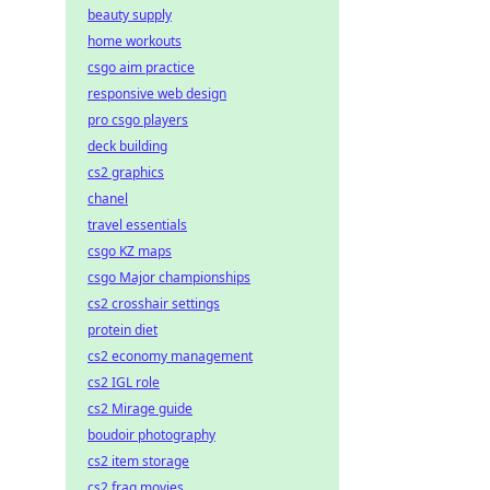
beauty supply
home workouts
csgo aim practice
responsive web design
pro csgo players
deck building
cs2 graphics
chanel
travel essentials
csgo KZ maps
csgo Major championships
cs2 crosshair settings
protein diet
cs2 economy management
cs2 IGL role
cs2 Mirage guide
boudoir photography
cs2 item storage
cs2 frag movies