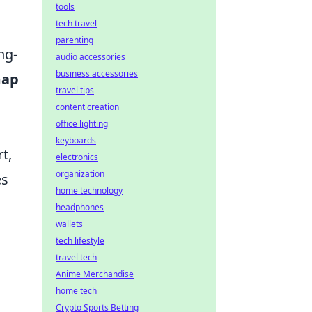
tools
tech travel
parenting
ng-
audio accessories
business accessories
map
travel tips
content creation
office lighting
keyboards
t,
electronics
organization
es
home technology
headphones
wallets
tech lifestyle
travel tech
Anime Merchandise
home tech
Crypto Sports Betting