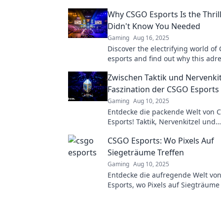
Why CSGO Esports Is the Thril
Didn't Know You Needed
Gaming
Aug 16, 2025
Discover the electrifying world o
esports and find out why this adr
fueled thrill ride is a must-watch 
Zwischen Taktik und Nervenkit
gamer!
Faszination der CSGO Esports
Gaming
Aug 10, 2025
Entdecke die packende Welt von 
Esports! Taktik, Nervenkitzel und
unvorhersehbare Wendungen – er
CSGO Esports: Wo Pixels Auf
Faszination jetzt!
Siegeträume Treffen
Gaming
Aug 10, 2025
Entdecke die aufregende Welt vo
Esports, wo Pixels auf Siegträume 
Analysen, News und Strategien w
dich!