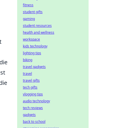
fitness
student gifts
gaming
student resources
health and wellness
workspace
t
kids technology
lighting tips
biking
die
travel gadgets
st
travel
travel gifts
die
tech gifts
vlogging tips
audio technology
tech reviews
gadgets
back to school