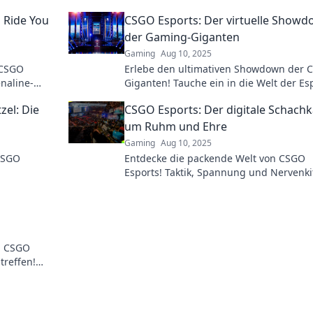
l Ride You
CSGO Esports: Der virtuelle Show
der Gaming-Giganten
Gaming
Aug 10, 2025
f CSGO
Erlebe den ultimativen Showdown der 
enaline-
Giganten! Tauche ein in die Welt der Es
for every
und entdecke spannende Matches und
zel: Die
CSGO Esports: Der digitale Schach
Analysen.
um Ruhm und Ehre
Gaming
Aug 10, 2025
CSGO
Entdecke die packende Welt von CSGO
Esports! Taktik, Spannung und Nervenkit
lebe die
erlebe den digitalen Schachkampf um
und Ehre!
n CSGO
treffen!
arten auf