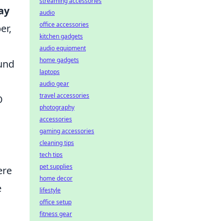
streaming accessories
ay
audio
office accessories
er,
kitchen gadgets
audio equipment
home gadgets
 und
laptops
audio gear
travel accessories
O
photography
accessories
gaming accessories
cleaning tips
tech tips
pet supplies
ere
home decor
e
lifestyle
office setup
fitness gear