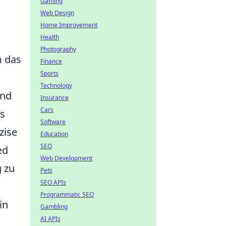
Gaming
Web Design
Home Improvement
Health
Photography
m das
Finance
Sports
Technology
und
Insurance
Cars
ss
Software
zise
Education
SEO
ed
Web Development
g zu
Pets
SEO APIs
Programmatic SEO
in
Gambling
AI APIs