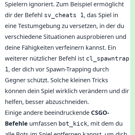
Spielern ignoriert. Zum Beispiel ermöglicht
dir der Befehl
, das Spiel in
sv_cheats 1
eine Testumgebung zu versetzen, in der du
verschiedene Situationen ausprobieren und
deine Fähigkeiten verfeinern kannst. Ein
weiterer nützlicher Befehl ist
cl_spawntrap
, der dich vor Spawn-Trapping durch
1
Gegner schützt. Solche kleinen Tricks
können dein Spiel wirklich verändern und dir
helfen, besser abzuschneiden.
Einige andere beeindruckende
CSGO-
Befehle
umfassen
, mit dem du
bot_kick
alle Bots im Spiel entfernen kannst, um dich