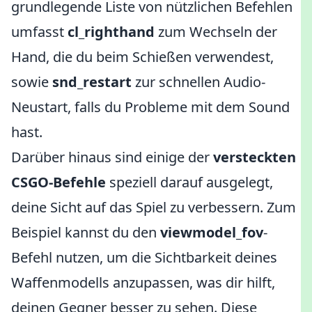
grundlegende Liste von nützlichen Befehlen
umfasst
cl_righthand
zum Wechseln der
Hand, die du beim Schießen verwendest,
sowie
snd_restart
zur schnellen Audio-
Neustart, falls du Probleme mit dem Sound
hast.
Darüber hinaus sind einige der
versteckten
CSGO-Befehle
speziell darauf ausgelegt,
deine Sicht auf das Spiel zu verbessern. Zum
Beispiel kannst du den
viewmodel_fov
-
Befehl nutzen, um die Sichtbarkeit deines
Waffenmodells anzupassen, was dir hilft,
deinen Gegner besser zu sehen. Diese