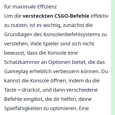
für maximale Effizienz
Um die
versteckten CSGO-Befehle
effektiv
zu nutzen, ist es wichtig, zunächst die
Grundlagen des Konsolenbefehlsystems zu
verstehen. Viele Spieler sind sich nicht
bewusst, dass die Konsole eine
Schatzkammer an Optionen bietet, die das
Gameplay erheblich verbessern können. Du
kannst die Konsole öffnen, indem du die
Taste
~
drückst, und dann verschiedene
Befehle eingibst, die dir helfen, deine
Spielfähigkeiten zu optimieren. Eine