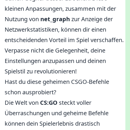
kleinen Anpassungen, zusammen mit der
Nutzung von
net_graph
zur Anzeige der
Netzwerkstatistiken, können dir einen
entscheidenden Vorteil im Spiel verschaffen.
Verpasse nicht die Gelegenheit, deine
Einstellungen anzupassen und deinen
Spielstil zu revolutionieren!
Hast du diese geheimen CSGO-Befehle
schon ausprobiert?
Die Welt von
CS:GO
steckt voller
Überraschungen und geheime Befehle
können dein Spielerlebnis drastisch