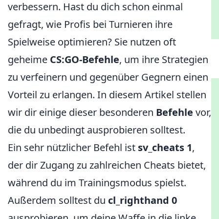
verbessern. Hast du dich schon einmal
gefragt, wie Profis bei Turnieren ihre
Spielweise optimieren? Sie nutzen oft
geheime
CS:GO-Befehle
, um ihre Strategien
zu verfeinern und gegenüber Gegnern einen
Vorteil zu erlangen. In diesem Artikel stellen
wir dir einige dieser besonderen
Befehle
vor,
die du unbedingt ausprobieren solltest.
Ein sehr nützlicher Befehl ist
sv_cheats 1
,
der dir Zugang zu zahlreichen Cheats bietet,
während du im Trainingsmodus spielst.
Außerdem solltest du
cl_righthand 0
ausprobieren, um deine Waffe in die linke