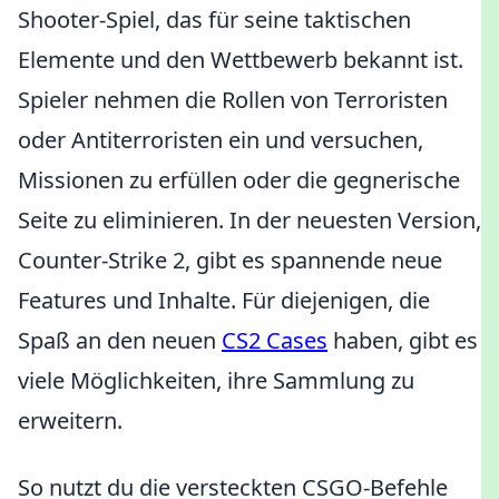
Shooter-Spiel, das für seine taktischen
Elemente und den Wettbewerb bekannt ist.
Spieler nehmen die Rollen von Terroristen
oder Antiterroristen ein und versuchen,
Missionen zu erfüllen oder die gegnerische
Seite zu eliminieren. In der neuesten Version,
Counter-Strike 2, gibt es spannende neue
Features und Inhalte. Für diejenigen, die
Spaß an den neuen
CS2 Cases
haben, gibt es
viele Möglichkeiten, ihre Sammlung zu
erweitern.
So nutzt du die versteckten CSGO-Befehle