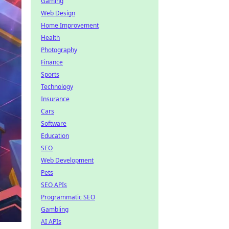
Gaming
Web Design
Home Improvement
Health
Photography
Finance
Sports
Technology
Insurance
Cars
Software
Education
SEO
Web Development
Pets
SEO APIs
Programmatic SEO
Gambling
AI APIs