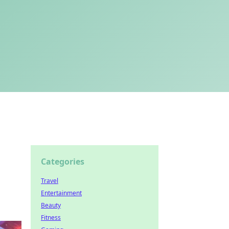
Categories
Travel
Entertainment
Beauty
Fitness