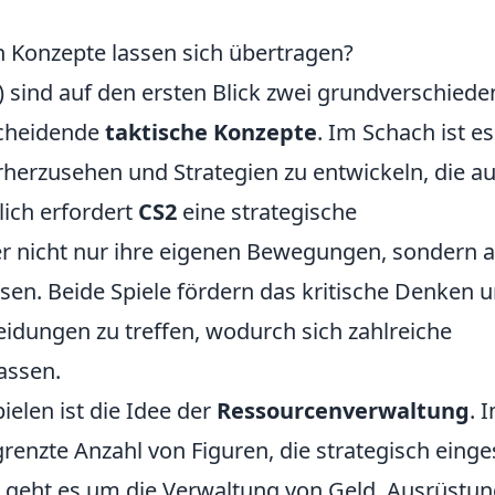
n Konzepte lassen sich übertragen?
) sind auf den ersten Blick zwei grundverschiede
tscheidende
taktische Konzepte
. Im Schach ist es
rherzusehen und Strategien zu entwickeln, die au
lich erfordert
CS2
eine strategische
er nicht nur ihre eigenen Bewegungen, sondern 
ssen. Beide Spiele fördern das kritische Denken 
eidungen zu treffen, wodurch sich zahlreiche
assen.
ielen ist die Idee der
Ressourcenverwaltung
. 
renzte Anzahl von Figuren, die strategisch einge
geht es um die Verwaltung von Geld, Ausrüstun