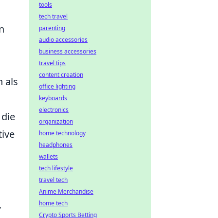
tools
tech travel
n
parenting
audio accessories
business accessories
travel tips
content creation
 als
office lighting
keyboards
electronics
 die
organization
tive
home technology
headphones
wallets
tech lifestyle
travel tech
Anime Merchandise
,
home tech
Crypto Sports Betting