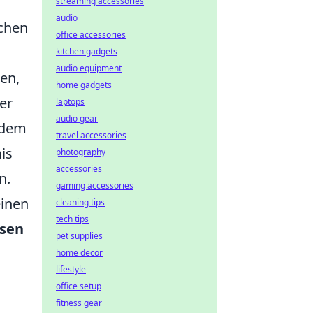
streaming accessories
audio
schen
office accessories
kitchen gadgets
audio equipment
en,
home gadgets
er
laptops
audio gear
 dem
travel accessories
is
photography
accessories
n.
gaming accessories
einen
cleaning tips
tech tips
sen
pet supplies
home decor
lifestyle
office setup
fitness gear