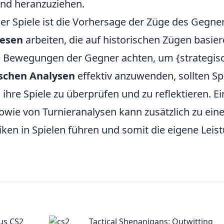
und heranzuziehen.
der Spiele ist die Vorhersage der Züge des Gegner
esen
arbeiten, die auf historischen Zügen basier
ie Bewegungen der Gegner achten, um {strategis
ischen Analysen
effektiv anzuwenden, sollten Sp
hre Spiele zu überprüfen und zu reflektieren. Ei
owie von Turnieranalysen kann zusätzlich zu ei
en in Spielen führen und somit die eigene Leis
us CS2
Tactical Shenanigans: Outwitting