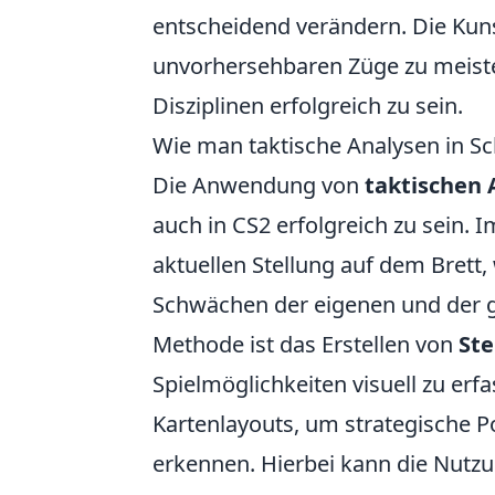
entscheidend verändern. Die Kuns
unvorhersehbaren Züge zu meistern
Disziplinen erfolgreich zu sein.
Wie man taktische Analysen in S
Die Anwendung von
taktischen 
auch in CS2 erfolgreich zu sein.
aktuellen Stellung auf dem Brett, 
Schwächen der eigenen und der geg
Methode ist das Erstellen von
Ste
Spielmöglichkeiten visuell zu erf
Kartenlayouts, um strategische
erkennen. Hierbei kann die Nutzu