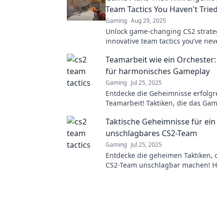
Team Tactics You Haven't Trie
Gaming
Aug 29, 2025
Unlock game-changing CS2 strate
innovative team tactics you’ve neve
Elevate your gameplay and domin
Teamarbeit wie ein Orchester:
competition today!
für harmonisches Gameplay
Gaming
Jul 25, 2025
Entdecke die Geheimnisse erfolgr
Teamarbeit! Taktiken, die das Ga
harmonisch wie ein Orchester mac
Taktische Geheimnisse für ein
lesen und optimieren!
unschlagbares CS2-Team
Gaming
Jul 25, 2025
Entdecke die geheimen Taktiken, 
CS2-Team unschlagbar machen! Ho
Insider-Wissen für den Sieg!