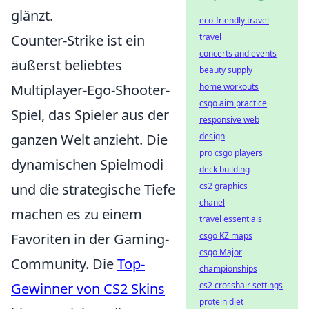
glänzt.
eco-friendly travel
Counter-Strike ist ein
travel
concerts and events
äußerst beliebtes
beauty supply
Multiplayer-Ego-Shooter-
home workouts
csgo aim practice
Spiel, das Spieler aus der
responsive web
ganzen Welt anzieht. Die
design
pro csgo players
dynamischen Spielmodi
deck building
und die strategische Tiefe
cs2 graphics
chanel
machen es zu einem
travel essentials
Favoriten in der Gaming-
csgo KZ maps
csgo Major
Community. Die
Top-
championships
Gewinner von CS2 Skins
cs2 crosshair settings
protein diet