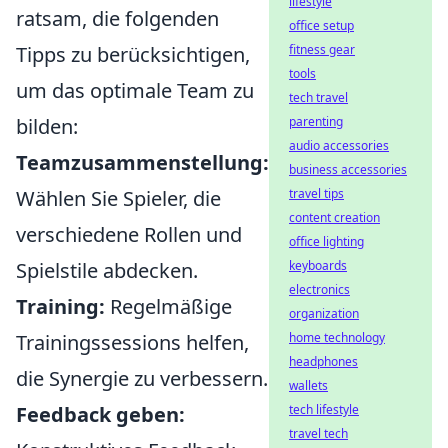
lifestyle
ratsam, die folgenden
office setup
Tipps zu berücksichtigen,
fitness gear
tools
um das optimale Team zu
tech travel
bilden:
parenting
audio accessories
Teamzusammenstellung:
business accessories
Wählen Sie Spieler, die
travel tips
content creation
verschiedene Rollen und
office lighting
Spielstile abdecken.
keyboards
electronics
Training:
Regelmäßige
organization
Trainingssessions helfen,
home technology
headphones
die Synergie zu verbessern.
wallets
Feedback geben:
tech lifestyle
travel tech