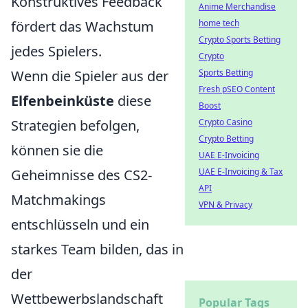
Konstruktives Feedback
Anime Merchandise
fördert das Wachstum
home tech
Crypto Sports Betting
jedes Spielers.
Crypto
Wenn die Spieler aus der
Sports Betting
Fresh pSEO Content
Elfenbeinküste
diese
Boost
Strategien befolgen,
Crypto Casino
Crypto Betting
können sie die
UAE E-Invoicing
Geheimnisse des CS2-
UAE E-Invoicing & Tax
API
Matchmakings
VPN & Privacy
entschlüsseln und ein
starkes Team bilden, das in
der
Wettbewerbslandschaft
Popular Tags