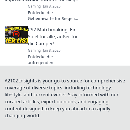
die Action jetzt!
Gaming
Jun 8, 2025
Entdecke die
Geheimwaffe für Siege in
CS2! Matchmaking neu
CS2 Matchmaking: Ein
definiert – Jetzt
strategische Tipps und
Spiel für alle, außer für
Tricks erfahren!
die Camper!
Gaming
Jun 8, 2025
Entdecke die
aufregenden
Geheimnisse von CS2
Matchmaking! Warum
das Spiel perfekt für
A2102 Insights is your go-to source for comprehensive
Spieler, aber nicht für
coverage of diverse topics, including technology,
Camper ist!
lifestyle, and current events. Stay informed with our
curated articles, expert opinions, and engaging
content designed to keep you ahead in a rapidly
changing world.