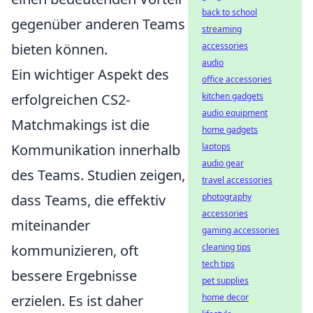
back to school
gegenüber anderen Teams
streaming
bieten können.
accessories
audio
Ein wichtiger Aspekt des
office accessories
erfolgreichen CS2-
kitchen gadgets
audio equipment
Matchmakings ist die
home gadgets
Kommunikation innerhalb
laptops
audio gear
des Teams. Studien zeigen,
travel accessories
dass Teams, die effektiv
photography
accessories
miteinander
gaming accessories
kommunizieren, oft
cleaning tips
tech tips
bessere Ergebnisse
pet supplies
erzielen. Es ist daher
home decor