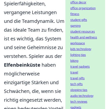
Spielerfähigkeiten,
office decor
office organization
vergangene Leistungen
fitness
und die Teamdynamik. Um
student gifts
gaming
das ideale Team zu finden,
student resources
ist es wichtig, das System
health and wellness
workspace
und seine Geheimnisse zu
kids technology
verstehen. Spieler aus der
lighting tips
biking
Elfenbeinküste
haben
travel gadgets
möglicherweise
travel
travel gifts
einzigartige Stärken und
tech gifts
Schwächen, die, wenn sie
vlogging tips
audio technology
richtig eingesetzt werden,
tech reviews
einen bedeutenden Vorteil
gadgets