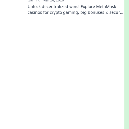
Gaming
Mar 24, 2026
Unlock decentralized wins! Explore MetaMask
casinos for crypto gaming, big bonuses & secure
play. Your guide to Web3 gambling.