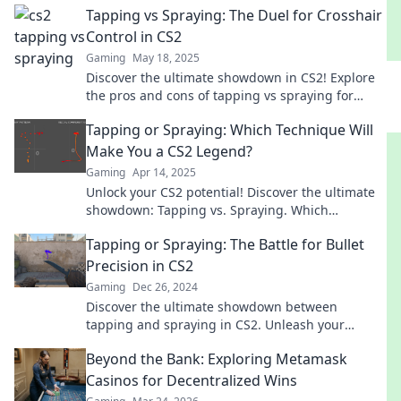
Tapping vs Spraying: The Duel for Crosshair
Control in CS2
Gaming
May 18, 2025
Discover the ultimate showdown in CS2! Explore
the pros and cons of tapping vs spraying for
unbeatable crosshair control. Unlock your
Tapping or Spraying: Which Technique Will
potential now!
Make You a CS2 Legend?
Gaming
Apr 14, 2025
Unlock your CS2 potential! Discover the ultimate
showdown: Tapping vs. Spraying. Which
technique will elevate your gameplay to
Tapping or Spraying: The Battle for Bullet
legendary status?
Precision in CS2
Gaming
Dec 26, 2024
Discover the ultimate showdown between
tapping and spraying in CS2. Unleash your
precision and dominate the battlefield!
Beyond the Bank: Exploring Metamask
Casinos for Decentralized Wins