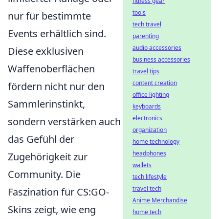
fitness gear
tools
nur für bestimmte
tech travel
Events erhältlich sind.
parenting
audio accessories
Diese exklusiven
business accessories
Waffenoberflächen
travel tips
content creation
fördern nicht nur den
office lighting
Sammlerinstinkt,
keyboards
electronics
sondern verstärken auch
organization
das Gefühl der
home technology
headphones
Zugehörigkeit zur
wallets
Community. Die
tech lifestyle
travel tech
Faszination für CS:GO-
Anime Merchandise
Skins zeigt, wie eng
home tech