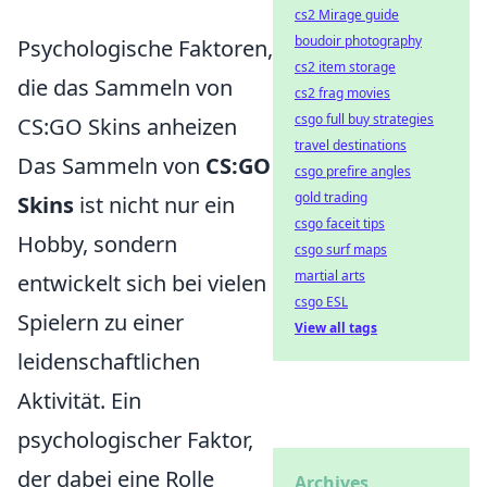
cs2 Mirage guide
boudoir photography
Psychologische Faktoren,
cs2 item storage
die das Sammeln von
cs2 frag movies
csgo full buy strategies
CS:GO Skins anheizen
travel destinations
Das Sammeln von
CS:GO
csgo prefire angles
gold trading
Skins
ist nicht nur ein
csgo faceit tips
Hobby, sondern
csgo surf maps
martial arts
entwickelt sich bei vielen
csgo ESL
Spielern zu einer
View all tags
leidenschaftlichen
Aktivität. Ein
psychologischer Faktor,
der dabei eine Rolle
Archives