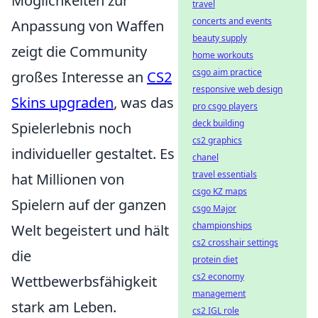
Möglichkeiten zur
travel
concerts and events
Anpassung von Waffen
beauty supply
zeigt die Community
home workouts
csgo aim practice
großes Interesse an
CS2
responsive web design
Skins upgraden
, was das
pro csgo players
deck building
Spielerlebnis noch
cs2 graphics
individueller gestaltet. Es
chanel
travel essentials
hat Millionen von
csgo KZ maps
Spielern auf der ganzen
csgo Major
championships
Welt begeistert und hält
cs2 crosshair settings
die
protein diet
cs2 economy
Wettbewerbsfähigkeit
management
stark am Leben.
cs2 IGL role