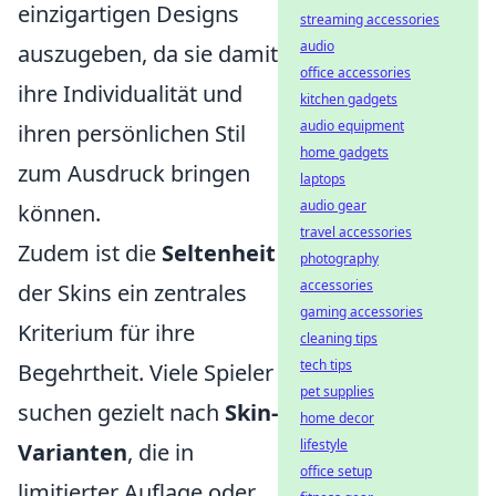
einzigartigen Designs
streaming accessories
audio
auszugeben, da sie damit
office accessories
ihre Individualität und
kitchen gadgets
audio equipment
ihren persönlichen Stil
home gadgets
zum Ausdruck bringen
laptops
audio gear
können.
travel accessories
Zudem ist die
Seltenheit
photography
accessories
der Skins ein zentrales
gaming accessories
Kriterium für ihre
cleaning tips
tech tips
Begehrtheit. Viele Spieler
pet supplies
suchen gezielt nach
Skin-
home decor
lifestyle
Varianten
, die in
office setup
limitierter Auflage oder