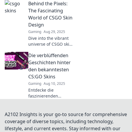
Behind the Pixels:
they’re the secret
currency changing the
The Fascinating
face of online gaming!
World of CSGO Skin
Design
Gaming
Aug 29, 2025
Dive into the vibrant
universe of CSGO skin
design! Uncover
Die verblüffenden
secrets, trends, and
the artistry behind
Geschichten hinter
your favorite in-game
den bekanntesten
gear.
CS:GO Skins
Gaming
Aug 10, 2025
Entdecke die
faszinierenden
Geschichten hinter
den beliebtesten
CS:GO Skins und
A2102 Insights is your go-to source for comprehensive
erfahre, was sie so
coverage of diverse topics, including technology,
besonders macht!
lifestyle, and current events. Stay informed with our