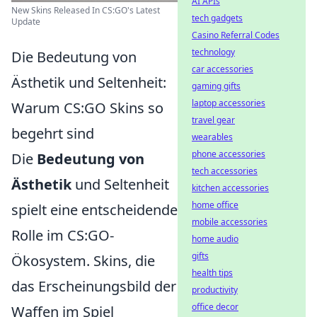
AI APIs
New Skins Released In CS:GO's Latest
tech gadgets
Update
Casino Referral Codes
technology
Die Bedeutung von
car accessories
Ästhetik und Seltenheit:
gaming gifts
laptop accessories
Warum CS:GO Skins so
travel gear
begehrt sind
wearables
phone accessories
Die
Bedeutung von
tech accessories
Ästhetik
und Seltenheit
kitchen accessories
home office
spielt eine entscheidende
mobile accessories
Rolle im CS:GO-
home audio
gifts
Ökosystem. Skins, die
health tips
das Erscheinungsbild der
productivity
office decor
Waffen im Spiel