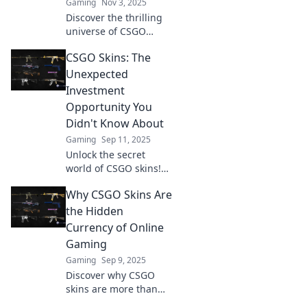
Gaming
Nov 3, 2025
Discover the thrilling
universe of CSGO
skins! Uncover tips,
CSGO Skins: The
secrets, and strategies
for your ultimate
Unexpected
digital treasure hunt!
Investment
Opportunity You
Didn't Know About
Gaming
Sep 11, 2025
Unlock the secret
world of CSGO skins!
Discover why these
Why CSGO Skins Are
virtual items could be
your next surprising
the Hidden
investment
Currency of Online
opportunity.
Gaming
Gaming
Sep 9, 2025
Discover why CSGO
skins are more than
just virtual items;