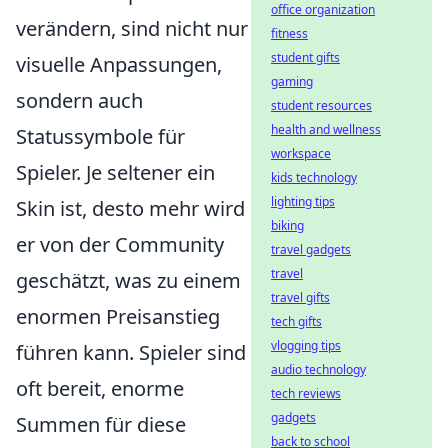
office organization
verändern, sind nicht nur
fitness
student gifts
visuelle Anpassungen,
gaming
sondern auch
student resources
health and wellness
Statussymbole für
workspace
Spieler. Je seltener ein
kids technology
lighting tips
Skin ist, desto mehr wird
biking
er von der Community
travel gadgets
travel
geschätzt, was zu einem
travel gifts
enormen Preisanstieg
tech gifts
vlogging tips
führen kann. Spieler sind
audio technology
oft bereit, enorme
tech reviews
gadgets
Summen für diese
back to school