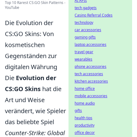
AI APIs
Top 10 Rarest CS:GO Skin Patterns -
YouTube
tech gadgets
Casino Referral Codes
Die Evolution der
technology
car accessories
CS:GO Skins: Von
gaming gifts
kosmetischen
laptop accessories
travel gear
Gegenständen zur
wearables
digitalen Währung
phone accessories
tech accessories
Die
Evolution der
kitchen accessories
CS:GO Skins
hat die
home office
mobile accessories
Art und Weise
home audio
verändert, wie Spieler
gifts
health tips
das beliebte Spiel
productivity
Counter-Strike: Global
office decor