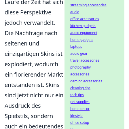
Laufe der Zeit hat sich
streaming accessories
diese Perspektive
audio
office accessories
jedoch verwandelt.
kitchen gadgets
Die Nachfrage nach
audio equipment
home gadgets
seltenen und
laptops
einzigartigen Skins ist
audio gear
travel accessories
explodiert, wodurch
photography
ein florierender Markt
accessories
gaming accessories
entstanden ist. Skins
cleaning tips
sind jetzt nicht nur ein
tech tips
pet supplies
Ausdruck des
home decor
Spielstils, sondern
lifestyle
office setup
auch ein bedeutendes