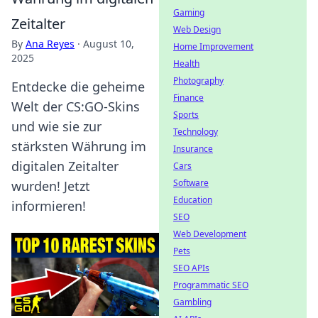
Gaming
Zeitalter
Web Design
By
Ana Reyes
·
August 10,
Home Improvement
2025
Health
Photography
Entdecke die geheime
Finance
Welt der CS:GO-Skins
Sports
und wie sie zur
Technology
stärksten Währung im
Insurance
digitalen Zeitalter
Cars
Software
wurden! Jetzt
Education
informieren!
SEO
Web Development
Pets
SEO APIs
Programmatic SEO
Gambling