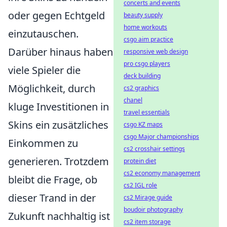
concerts and events
oder gegen Echtgeld
beauty supply
home workouts
einzutauschen.
csgo aim practice
Darüber hinaus haben
responsive web design
pro csgo players
viele Spieler die
deck building
Möglichkeit, durch
cs2 graphics
chanel
kluge Investitionen in
travel essentials
Skins ein zusätzliches
csgo KZ maps
csgo Major championships
Einkommen zu
cs2 crosshair settings
generieren. Trotzdem
protein diet
cs2 economy management
bleibt die Frage, ob
cs2 IGL role
dieser Trand in der
cs2 Mirage guide
boudoir photography
Zukunft nachhaltig ist
cs2 item storage