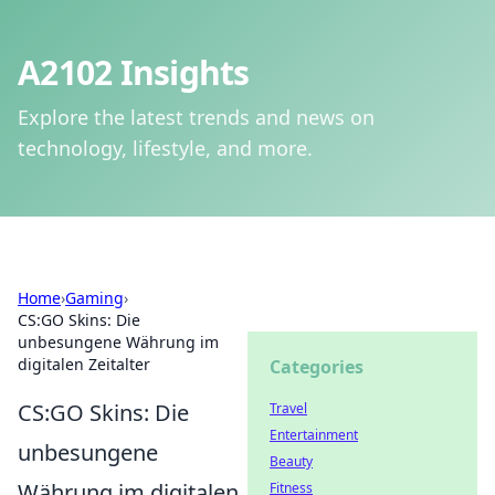
A2102 Insights
Explore the latest trends and news on
technology, lifestyle, and more.
Home
›
Gaming
›
CS:GO Skins: Die
unbesungene Währung im
digitalen Zeitalter
Categories
CS:GO Skins: Die
Travel
Entertainment
unbesungene
Beauty
Währung im digitalen
Fitness