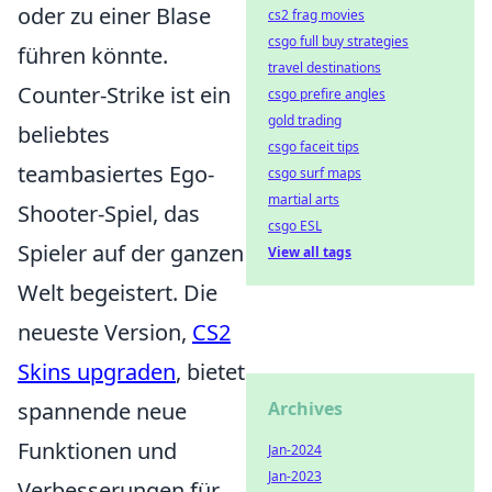
oder zu einer Blase
cs2 frag movies
csgo full buy strategies
führen könnte.
travel destinations
Counter-Strike ist ein
csgo prefire angles
gold trading
beliebtes
csgo faceit tips
teambasiertes Ego-
csgo surf maps
martial arts
Shooter-Spiel, das
csgo ESL
Spieler auf der ganzen
View all tags
Welt begeistert. Die
neueste Version,
CS2
Skins upgraden
, bietet
spannende neue
Archives
Funktionen und
Jan-2024
Jan-2023
Verbesserungen für