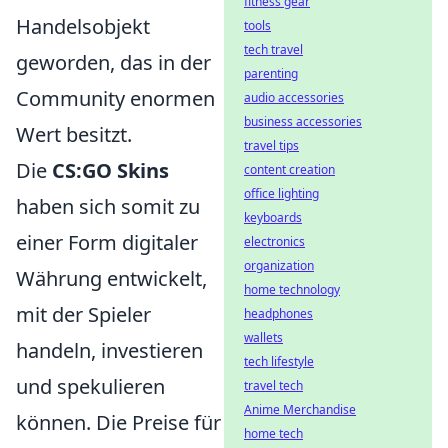
fitness gear
Handelsobjekt
tools
tech travel
geworden, das in der
parenting
Community enormen
audio accessories
business accessories
Wert besitzt.
travel tips
Die
CS:GO Skins
content creation
office lighting
haben sich somit zu
keyboards
einer Form digitaler
electronics
organization
Währung entwickelt,
home technology
mit der Spieler
headphones
wallets
handeln, investieren
tech lifestyle
und spekulieren
travel tech
Anime Merchandise
können. Die Preise für
home tech