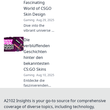
currency changing
Fascinating
the face of online
World of CSGO
gaming!
Skin Design
Gaming
Aug 29, 2025
Dive into the
vibrant universe of
CSGO skin design!
Die
Uncover secrets,
trends, and the
verblüffenden
artistry behind
Geschichten
your favorite in-
hinter den
game gear.
bekanntesten
CS:GO Skins
Gaming
Aug 10, 2025
Entdecke die
faszinierenden
Geschichten hinter
den beliebtesten
CS:GO Skins und
A2102 Insights is your go-to source for comprehensive
erfahre, was sie so
coverage of diverse topics, including technology,
besonders macht!