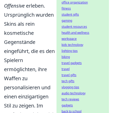
office organization
Offensive
erleben.
fitness
Ursprünglich wurden
student gifts
gaming
Skins als rein
student resources
kosmetische
health and wellness
workspace
Gegenstände
kids technology
eingeführt, die es den
lighting tips
biking
Spielern
travel gadgets
ermöglichten, ihre
travel
travel gifts
Waffen zu
tech gifts
personalisieren und
vlogging tips
audio technology
einen einzigartigen
tech reviews
Stil zu zeigen. Im
gadgets
back to school