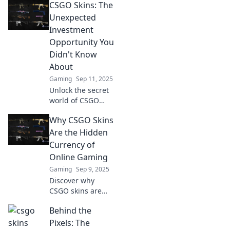
CSGO Skins: The
Uncover tips,
secrets, and
Unexpected
strategies for your
Investment
ultimate digital
Opportunity You
treasure hunt!
Didn't Know
About
Gaming
Sep 11, 2025
Unlock the secret
world of CSGO
skins! Discover
Why CSGO Skins
why these virtual
items could be
Are the Hidden
your next
Currency of
surprising
Online Gaming
investment
Gaming
Sep 9, 2025
opportunity.
Discover why
CSGO skins are
more than just
Behind the
virtual items;
they’re the secret
Pixels: The