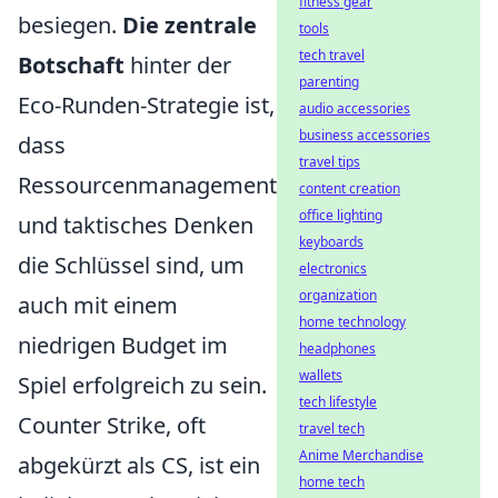
fitness gear
besiegen.
Die zentrale
tools
tech travel
Botschaft
hinter der
parenting
Eco-Runden-Strategie ist,
audio accessories
business accessories
dass
travel tips
Ressourcenmanagement
content creation
office lighting
und taktisches Denken
keyboards
die Schlüssel sind, um
electronics
organization
auch mit einem
home technology
niedrigen Budget im
headphones
wallets
Spiel erfolgreich zu sein.
tech lifestyle
Counter Strike, oft
travel tech
Anime Merchandise
abgekürzt als CS, ist ein
home tech