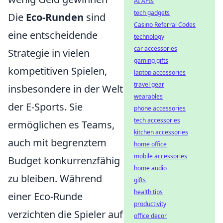
AI APIs
tech gadgets
Die
Eco-Runden
sind
Casino Referral Codes
eine entscheidende
technology
car accessories
Strategie in vielen
gaming gifts
kompetitiven Spielen,
laptop accessories
travel gear
insbesondere in der Welt
wearables
der E-Sports. Sie
phone accessories
tech accessories
ermöglichen es Teams,
kitchen accessories
auch mit begrenztem
home office
mobile accessories
Budget konkurrenzfähig
home audio
zu bleiben. Während
gifts
health tips
einer Eco-Runde
productivity
verzichten die Spieler auf
office decor