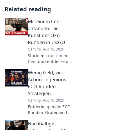
Related reading
Mit einem Cent
anfangen: Die
Kunst der Öko-
Runden in CS:GO
Gaming
Aug 10, 2025
Starte mit nur einem
Cent und entdecke die
Geheimnisse der Öko-
Wenig Geld, viel
Runden in CS:GO!
Meistere das Spiel mit
Action: Ingenious
cleveren Strategien!
ECO-Runden
Strategien
Gaming
Aug 10, 2025
Entdecke geniale ECO-
Runden Strategien für
viel Action mit wenig
Nachhaltige
Geld! Hol dir die
besten Tipps, um