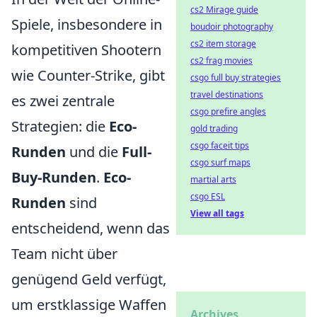
cs2 Mirage guide
Spiele, insbesondere in
boudoir photography
cs2 item storage
kompetitiven Shootern
cs2 frag movies
wie Counter-Strike, gibt
csgo full buy strategies
travel destinations
es zwei zentrale
csgo prefire angles
Strategien: die
Eco-
gold trading
csgo faceit tips
Runden
und die
Full-
csgo surf maps
Buy-Runden
.
Eco-
martial arts
csgo ESL
Runden
sind
View all tags
entscheidend, wenn das
Team nicht über
genügend Geld verfügt,
um erstklassige Waffen
Archives