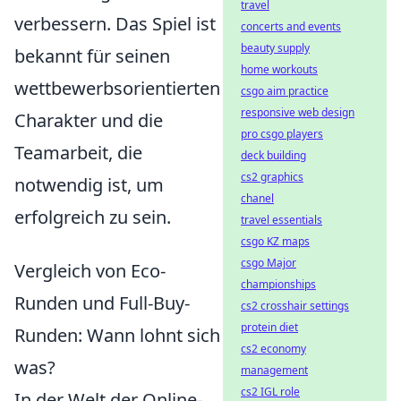
travel
verbessern. Das Spiel ist
concerts and events
beauty supply
bekannt für seinen
home workouts
wettbewerbsorientierten
csgo aim practice
responsive web design
Charakter und die
pro csgo players
Teamarbeit, die
deck building
cs2 graphics
notwendig ist, um
chanel
erfolgreich zu sein.
travel essentials
csgo KZ maps
csgo Major
Vergleich von Eco-
championships
Runden und Full-Buy-
cs2 crosshair settings
protein diet
Runden: Wann lohnt sich
cs2 economy
was?
management
cs2 IGL role
In der Welt der Online-