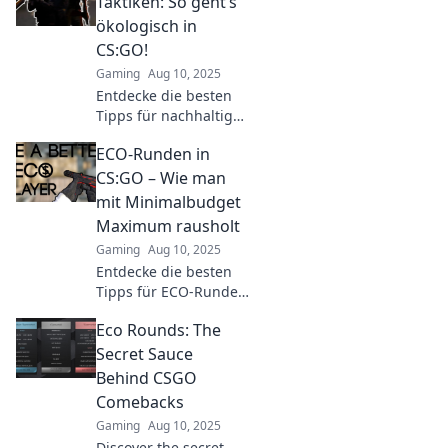
Taktiken: So geht’s
clever zu spielen und
ökologisch in
zu sparen!
CS:GO!
Gaming
Aug 10, 2025
Entdecke die besten
Tipps für nachhaltiges
Spielen in CS:GO!
ECO-Runden in
Ökologisch zocken war
nie einfacher – jetzt
CS:GO – Wie man
informieren und
mit Minimalbudget
deinem Spielstil
Maximum rausholt
ändern!
Gaming
Aug 10, 2025
Entdecke die besten
Tipps für ECO-Runden
in CS:GO! So holst du
Eco Rounds: The
mit Minimalbudget
das Maximum aus
Secret Sauce
deinem Spiel heraus.
Behind CSGO
Comebacks
Gaming
Aug 10, 2025
Discover the secret