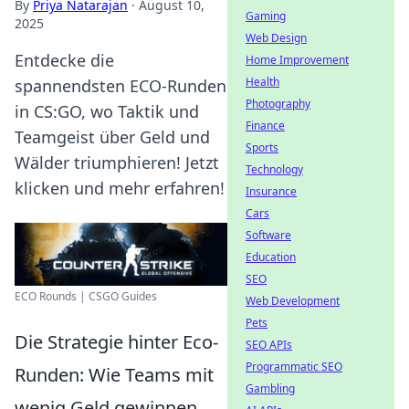
By
Priya Natarajan
·
August 10,
Gaming
2025
Web Design
Entdecke die
Home Improvement
Health
spannendsten ECO-Runden
Photography
in CS:GO, wo Taktik und
Finance
Teamgeist über Geld und
Sports
Wälder triumphieren! Jetzt
Technology
klicken und mehr erfahren!
Insurance
Cars
Software
Education
SEO
ECO Rounds | CSGO Guides
Web Development
Pets
Die Strategie hinter Eco-
SEO APIs
Programmatic SEO
Runden: Wie Teams mit
Gambling
wenig Geld gewinnen