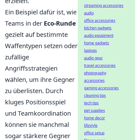
erzielen.
streaming accessories
Ein Beispiel dafür ist, wie
audio
office accessories
Teams in der
Eco-Runde
kitchen gadgets
gezielt auf bestimmte
audio equipment
home gadgets
Waffentypen setzen oder
laptops
zufällige
audio gear
travel accessories
Angriffsstrategien
photography
wählen, um ihre Gegner
accessories
gaming accessories
zu überlisten. Durch
cleaning tips
kluges Positionsspiel
tech tips
pet supplies
und Teamkoordination
home decor
können sie manchmal
lifestyle
office setup
sogar stärkere Gegner