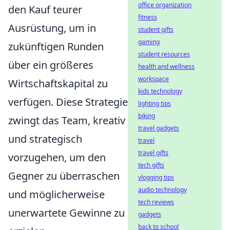
office organization
den Kauf teurer
fitness
Ausrüstung, um in
student gifts
gaming
zukünftigen Runden
student resources
über ein größeres
health and wellness
workspace
Wirtschaftskapital zu
kids technology
verfügen. Diese Strategie
lighting tips
biking
zwingt das Team, kreativ
travel gadgets
und strategisch
travel
travel gifts
vorzugehen, um den
tech gifts
Gegner zu überraschen
vlogging tips
audio technology
und möglicherweise
tech reviews
unerwartete Gewinne zu
gadgets
back to school